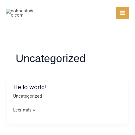
Ir
al
contenido
Uncategorized
Hello world!
Hello
world!
Uncategorized
Leer más »