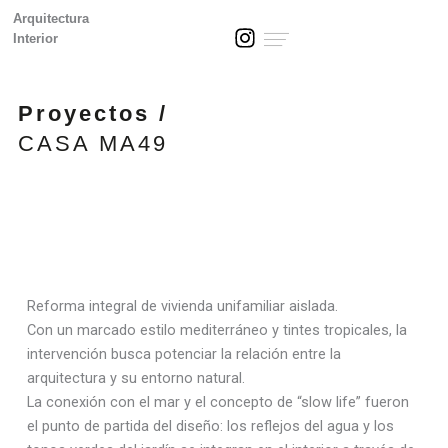
Ir
Arquitectura
I
al
Interior
n
contenido
s
t
Proyectos /
a
g
CASA MA49
r
a
m
Reforma integral de vivienda unifamiliar aislada.
Con un marcado estilo mediterráneo y tintes tropicales, la
intervención busca potenciar la relación entre la
arquitectura y su entorno natural.
La conexión con el mar y el concepto de “slow life” fueron
el punto de partida del diseño: los reflejos del agua y los